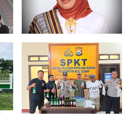
86 Kasus Kekerasan Perempuan dan Anak
Terjadi di Halmahera Tengah
ikan
Polsubsektor Weda Tengah Sita Puluhan