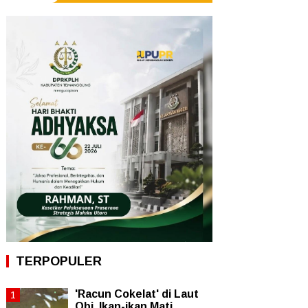
TERPOPULER
'Racun Cokelat' di Laut
Obi, Ikan-ikan Mati,