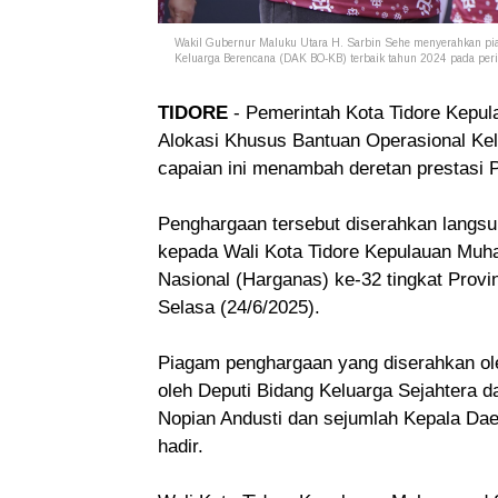
Wakil Gubernur Maluku Utara H. Sarbin Sehe menyerahkan piag
Keluarga Berencana (DAK BO-KB) terbaik tahun 2024 pada per
TIDORE
- Pemerintah Kota Tidore Kepu
Alokasi Khusus Bantuan Operasional Ke
capaian ini menambah deretan prestasi 
Penghargaan tersebut diserahkan langsu
kepada Wali Kota Tidore Kepulauan Mu
Nasional (Harganas) ke-32 tingkat Provi
Selasa (24/6/2025).
Piagam penghargaan yang diserahkan ol
oleh Deputi Bidang Keluarga Sejahter
Nopian Andusti dan sejumlah Kepala Dae
hadir.