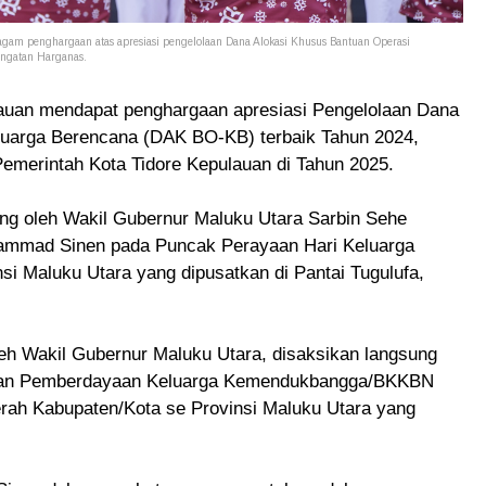
am penghargaan atas apresiasi pengelolaan Dana Alokasi Khusus Bantuan Operasi
ingatan Harganas.
lauan mendapat penghargaan apresiasi Pengelolaan Dana
luarga Berencana (DAK BO-KB) terbaik Tahun 2024,
Pemerintah Kota Tidore Kepulauan di Tahun 2025.
ng oleh Wakil Gubernur Maluku Utara Sarbin Sehe
hammad Sinen pada Puncak Perayaan Hari Keluarga
nsi Maluku Utara yang dipusatkan di Pantai Tugulufa,
eh Wakil Gubernur Maluku Utara, disaksikan langsung
a dan Pemberdayaan Keluarga Kemendukbangga/BKKBN
rah Kabupaten/Kota se Provinsi Maluku Utara yang