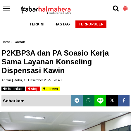
TERKINI
HASTAG
TERPOPULER
Home
»
Daerah
P2KBP3A dan PA Soasio Kerja
Sama Layanan Konseling
Dispensasi Kawin
Admin | Rabu, 10 Desember 2025 | 20.48
bacakan
stop
screen
Sebarkan: