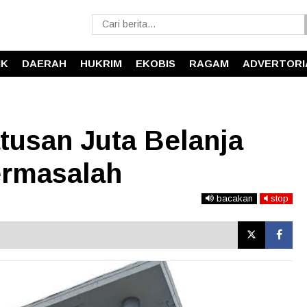
IK
DAERAH
HUKRIM
EKOBIS
RAGAM
ADVERTORI
usan Juta Belanja
ermasalah
bacakan
stop