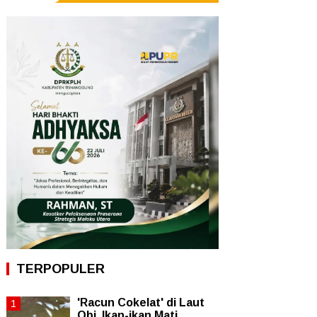
TERPOPULER
'Racun Cokelat' di Laut
Obi, Ikan-ikan Mati,