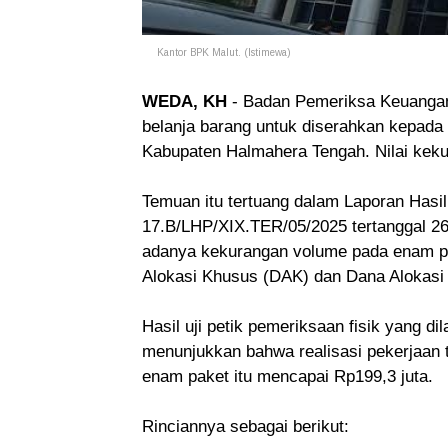
Kantor BPK Malut. (Istimewa)
WEDA, KH
- Badan Pemeriksa Keuanga
belanja barang untuk diserahkan kepada
Kabupaten Halmahera Tengah. Nilai kek
Temuan itu tertuang dalam Laporan Has
17.B/LHP/XIX.TER/05/2025 tertanggal 26
adanya kekurangan volume pada enam pa
Alokasi Khusus (DAK) dan Dana Alokas
Hasil uji petik pemeriksaan fisik yang 
menunjukkan bahwa realisasi pekerjaan 
enam paket itu mencapai Rp199,3 juta.
Rinciannya sebagai berikut: