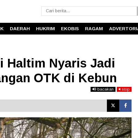
IK
DAERAH
HUKRIM
EKOBIS
RAGAM
ADVERTORI
i Haltim Nyaris Jadi
angan OTK di Kebun
bacakan
stop