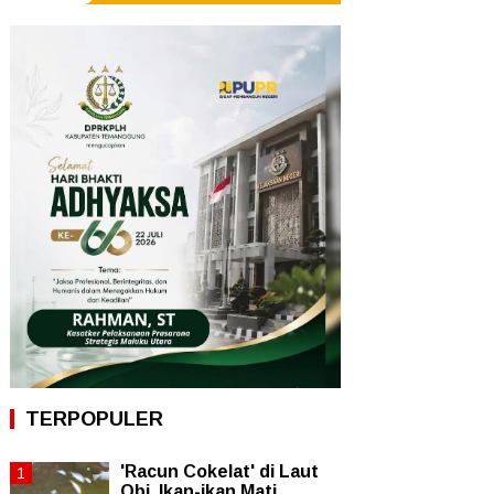
TERPOPULER
'Racun Cokelat' di Laut
Obi, Ikan-ikan Mati,