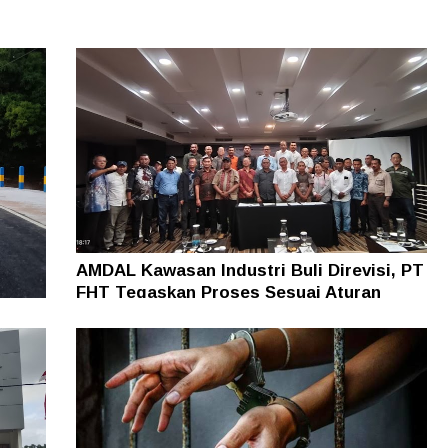
AMDAL Kawasan Industri Buli Direvisi, PT
FHT Tegaskan Proses Sesuai Aturan
5
egera