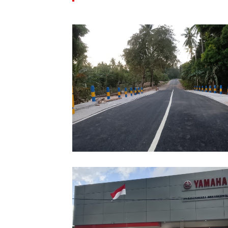
Jembatan Kasango-Beringin Capai 9
Persen, Akses Taliabu Barat Laut S
Terhubung