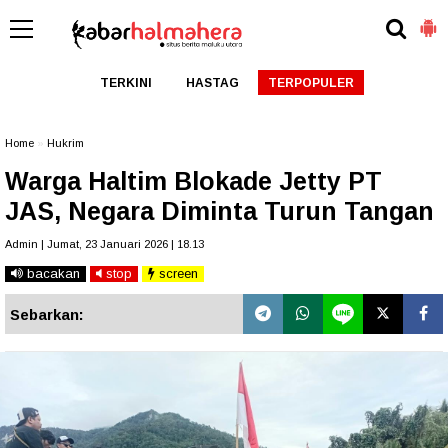
TERKINI
HASTAG
TERPOPULER
Home
»
Hukrim
Warga Haltim Blokade Jetty PT
JAS, Negara Diminta Turun Tangan
Admin | Jumat, 23 Januari 2026 | 18.13
bacakan
stop
screen
Sebarkan: