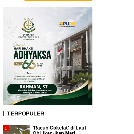
TERPOPULER
'Racun Cokelat' di Laut
Obi, Ikan-ikan Mati,