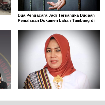
Dua Pengacara Jadi Tersangka Dugaan
Pemalsuan Dokumen Lahan Tambang di
i PBG
Halsel
86 Kasus Kekerasan Perempuan dan Anak
Terjadi di Halmahera Tengah