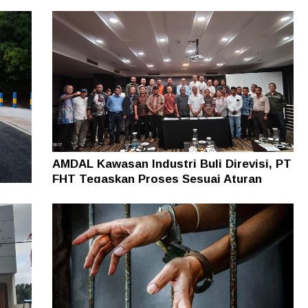
AMDAL Kawasan Industri Buli Direvisi, PT
FHT Tegaskan Proses Sesuai Aturan
5
egera