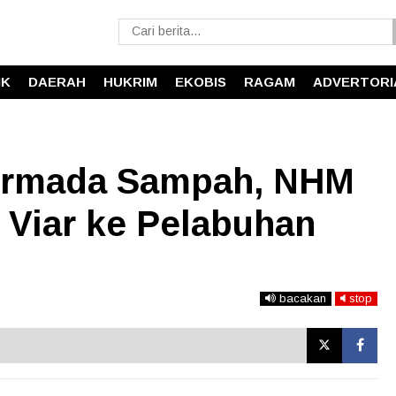
IK
DAERAH
HUKRIM
EKOBIS
RAGAM
ADVERTORI
 Armada Sampah, NHM
 Viar ke Pelabuhan
bacakan
stop