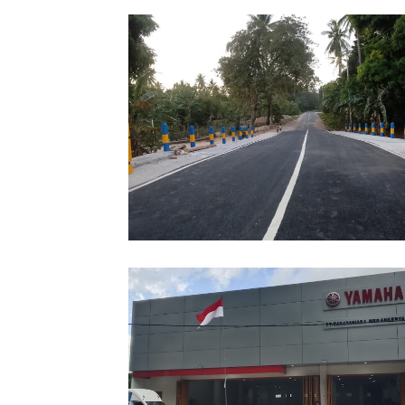
Jembatan Kasango-Beringin Capai 9
Persen, Akses Taliabu Barat Laut S
Terhubung