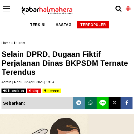
TERKINI
HASTAG
TERPOPULER
Home
»
Hukrim
Selain DPRD, Dugaan Fiktif
Perjalanan Dinas BKPSDM Ternate
Terendus
Admin | Rabu, 22 April 2026 | 19.54
bacakan
stop
screen
Sebarkan: