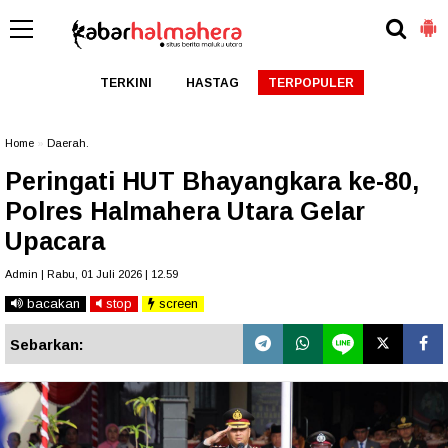
TERKINI
HASTAG
TERPOPULER
Home
»
Daerah.
Peringati HUT Bhayangkara ke-80,
Polres Halmahera Utara Gelar
Upacara
Admin | Rabu, 01 Juli 2026 | 12.59
bacakan
stop
screen
Sebarkan: