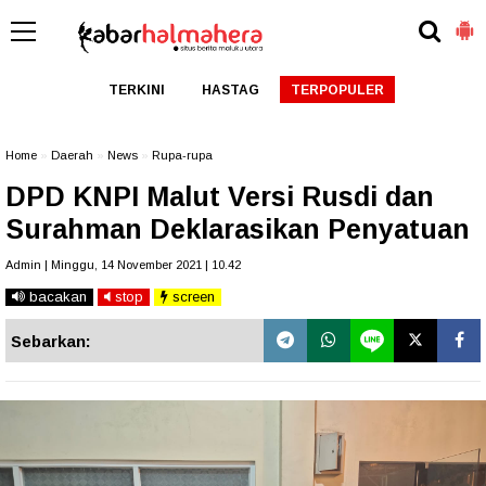
TERKINI
HASTAG
TERPOPULER
Home
»
Daerah
»
News
»
Rupa-rupa
DPD KNPI Malut Versi Rusdi dan
Surahman Deklarasikan Penyatuan
Admin | Minggu, 14 November 2021 | 10.42
bacakan
stop
screen
Sebarkan: