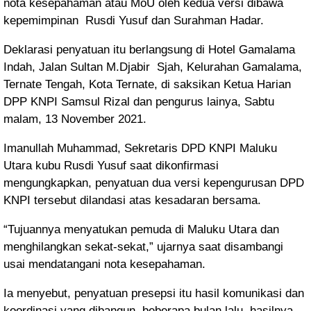
nota kesepahaman atau MoU oleh kedua versi dibawa
kepemimpinan
Rusdi Yusuf dan Surahman Hadar.
Deklarasi penyatuan itu berlangsung di Hotel Gamalama
Indah, Jalan Sultan M.Djabir
Sjah, Kelurahan Gamalama,
Ternate Tengah, Kota Ternate, di saksikan Ketua Harian
DPP KNPI Samsul Rizal dan pengurus lainya, Sabtu
malam, 13 November 2021.
Imanullah Muhammad, Sekretaris DPD KNPI Maluku
Utara kubu Rusdi Yusuf saat dikonfirmasi
mengungkapkan, penyatuan dua versi kepengurusan DPD
KNPI tersebut dilandasi atas kesadaran bersama.
“Tujuannya menyatukan pemuda di Maluku Utara dan
menghilangkan sekat-sekat,” ujarnya saat disambangi
usai mendatangani nota kesepahaman.
Ia menyebut, penyatuan presepsi itu hasil komunikasi dan
koordinasi yang dibangun
beberapa bulan lalu, hasilnya