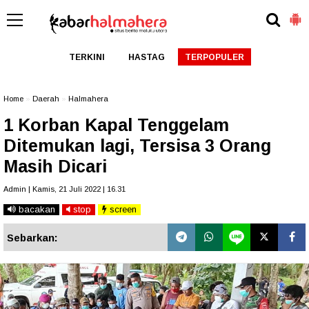
TERKINI
HASTAG
TERPOPULER
Home
»
Daerah
»
Halmahera
1 Korban Kapal Tenggelam
Ditemukan lagi, Tersisa 3 Orang
Masih Dicari
Admin | Kamis, 21 Juli 2022 | 16.31
bacakan
stop
screen
Sebarkan: