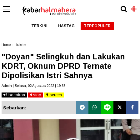
TERKINI
HASTAG
TERPOPULER
Home
»
Hukrim
"Doyan" Selingkuh dan Lakukan
KDRT, Oknum DPRD Ternate
Dipolisikan Istri Sahnya
Admin | Selasa, 02 Agustus 2022 | 19.36
bacakan
stop
screen
Sebarkan: