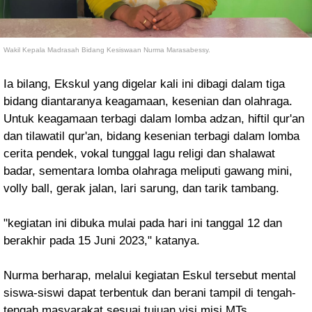
Wakil Kepala Madrasah Bidang Kesiswaan Nurma Marasabessy.
Ia bilang, Ekskul yang digelar kali ini dibagi dalam tiga
bidang diantaranya keagamaan, kesenian dan olahraga.
Untuk keagamaan terbagi dalam lomba adzan, hiftil qur'an
dan tilawatil qur'an, bidang kesenian terbagi dalam lomba
cerita pendek, vokal tunggal lagu religi dan shalawat
badar, sementara lomba olahraga meliputi gawang mini,
volly ball, gerak jalan, lari sarung, dan tarik tambang.
"kegiatan ini dibuka mulai pada hari ini tanggal 12 dan
berakhir pada 15 Juni 2023," katanya.
Nurma berharap, melalui kegiatan Eskul tersebut mental
siswa-siswi dapat terbentuk dan berani tampil di tengah-
tengah masyarakat sesuai tujuan visi misi MTs.