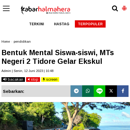
TERKINI
HASTAG
TERPOPULER
Home
»
pendidikan
Bentuk Mental Siswa-siswi, MTs
Negeri 2 Tidore Gelar Ekskul
Admin | Senin, 12 Juni 2023 | 10.48
bacakan
stop
screen
Sebarkan: