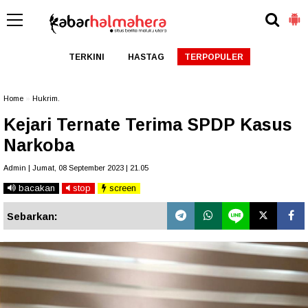
TERKINI
HASTAG
TERPOPULER
Home
»
Hukrim.
Kejari Ternate Terima SPDP Kasus
Narkoba
Admin | Jumat, 08 September 2023 | 21.05
bacakan
stop
screen
Sebarkan: