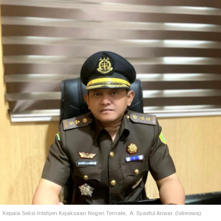
Kepala Seksi Intelijen Kejaksaan Negeri Ternate, A. Syaeful Anwar. (Istimewa).