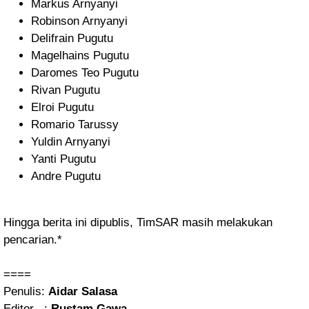
Markus Arnyanyi
Robinson Arnyanyi
Delifrain Pugutu
Magelhains Pugutu
Daromes Teo Pugutu
Rivan Pugutu
Elroi Pugutu
Romario Tarussy
Yuldin Arnyanyi
Yanti Pugutu
Andre Pugutu
Hingga berita ini dipublis, TimSAR masih melakukan
pencarian.*
====
Penulis:
Aidar Salasa
Editor :
Rustam Gawa