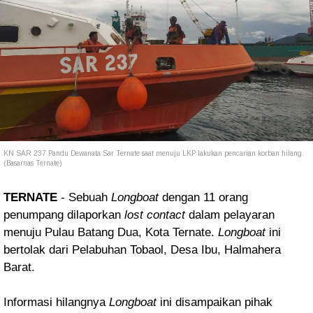
KN SAR 237 Pandu Dewanata Sar Ternate saat menuju LKP lakukan pencarian korban hilang.
(Basarnas Ternate)
TERNATE
- Sebuah
Longboat
dengan 11 orang
penumpang dilaporkan
lost contact
dalam pelayaran
menuju Pulau Batang Dua, Kota Ternate.
Longboat
ini
bertolak dari Pelabuhan
Tobaol, Desa Ibu, Halmahera
Barat.
I
nformasi hilangnya
Longboat
ini disampaikan pihak