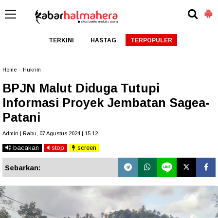
TERKINI
HASTAG
TERPOPULER
Home
»
Hukrim
BPJN Malut Diduga Tutupi
Informasi Proyek Jembatan Sagea-
Patani
Admin | Rabu, 07 Agustus 2024 | 15.12
bacakan
stop
screen
Sebarkan: