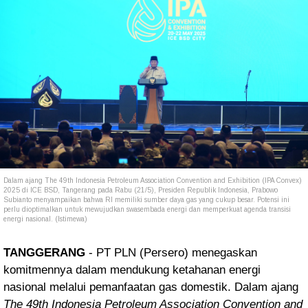
Dalam ajang The 49th Indonesia Petroleum Association Convention and Exhibition (IPA Convex)
2025 di ICE BSD, Tangerang pada Rabu (21/5), Presiden Republik Indonesia, Prabowo
Subianto menyampaikan bahwa RI memiliki sumber daya gas yang cukup besar. Potensi ini
perlu dioptimalkan untuk mewujudkan swasembada energi dan memperkuat agenda transisi
energi nasional. (Istimewa)
TANGGERANG
- PT PLN (Persero) menegaskan
komitmennya dalam mendukung ketahanan energi
nasional melalui pemanfaatan gas domestik. Dalam ajang
The 49th Indonesia Petroleum Association Convention and