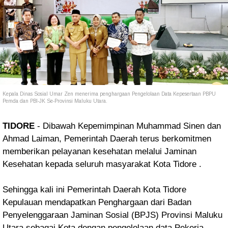
Kepala Dinas Sosial Umar Zen menerima penghargaan Pengelolaan Data Kepesertaan PBPU
Pemda dan PBI-JK Se-Provinsi Maluku Utara.
TIDORE
-
Dibawah Kepemimpinan Muhammad Sinen dan
Ahmad Laiman, Pemerintah Daerah terus berkomitmen
memberikan pelayanan kesehatan melalui Jaminan
Kesehatan kepada seluruh masyarakat Kota Tidore .
Sehingga kali ini Pemerintah Daerah Kota Tidore
Kepulauan mendapatkan Penghargaan dari Badan
Penyelenggaraan Jaminan Sosial (BPJS) Provinsi Maluku
Utara sebagai Kota dengan pengelolaan data Pekerja