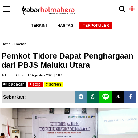
TERKINI
HASTAG
TERPOPULER
Home
»
Daerah
Pemkot Tidore Dapat Penghargaan
dari PBJS Maluku Utara
Admin | Selasa, 12 Agustus 2025 | 18.11
bacakan
stop
screen
Sebarkan: