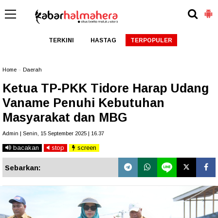
TERKINI
HASTAG
TERPOPULER
Home
»
Daerah
Ketua TP-PKK Tidore Harap Udang
Vaname Penuhi Kebutuhan
Masyarakat dan MBG
Admin | Senin, 15 September 2025 | 16.37
bacakan
stop
screen
Sebarkan: