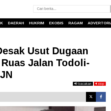
IK
DAERAH
HUKRIM
EKOBIS
RAGAM
ADVERTORI
 Desak Usut Dugaan
Ruas Jalan Todoli-
PJN
bacakan
stop