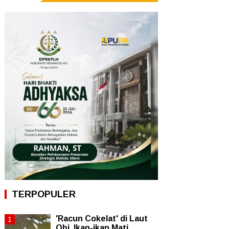
TERPOPULER
'Racun Cokelat' di Laut
Obi, Ikan-ikan Mati,