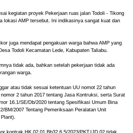
sai kegiatan proyek Pekerjaan ruas jalan Todoli - Tikong
ada lokasi AMP tersebut. Ini indikasinya sangat kuat dan
ipikor juga mendapat pengakuan warga bahwa AMP yang
 Desa Todoli Kecamatan Lede, Kabupaten Taliabu.
mnya tidak ada, bahkan setelah pekerjaan tidak ada
terangan warga.
ggar atau tidak sesuai ketentuan UU nomot 22 tahun
nomor 2 tahun 2017 tentang Jasa Kontruksi, serta Surat
omor 16.1/SE/Db/2020 tentang Spesifikasi Umum Bina
2/BM/2007 Tentang Pemeriksaan Peralatan Unit
Plant).
mor kontrak HK.02.01.Bb32.6.5/2023/PKT.IJD.02 tidak