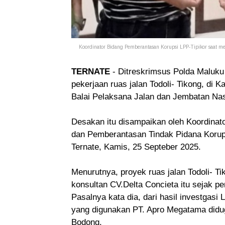
Koordinator Bidang Pemberantasan Korupsi LPP-Tipikor saat mel
TERNATE
- Ditreskrimsus Polda Maluku
pekerjaan ruas j
alan Todoli- Tikong, di K
Balai Pelaksana Jalan dan Jembatan Na
Desakan itu disampaikan oleh
Koordinat
dan Pemberantasan Tindak Pidana Korups
Ternate, Kamis, 25 Septeber 2025.
Menurutnya,
proyek ruas j
alan Todoli- T
konsultan
CV.Delta Concieta itu sejak pe
Pasalnya kata dia, dari hasil investgas
yang digunakan
PT. Apro Megatama
didu
Bodong.