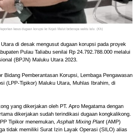
aporkan kasus dugaan korupsi ke Kejati Malut beberapa waktu lalu. (Kh)
 Utara di desak mengusut dugaan korupsi pada proyek
abupaten Pulau Taliabu senilai
Rp 24.792.788.000 melalui
sional (BPJN) Maluku Utara 2023.
or Bidang Pemberantasan Korupsi,
Lembaga Pengawasan
i (LPP-Tipikor) Maluku Utara, Muhlas Ibrahim, di
ikong yang dikerjakan oleh PT. Apro Megatama dengan
rtama dikerjakan sudah terindikasi dugaan kongkalikong.
i LPP Tipikor menemukan,
Asphalt Mixing Plant
(AMP)
ga tidak memiliki Surat Izin Layak Operasi (SILO) alias