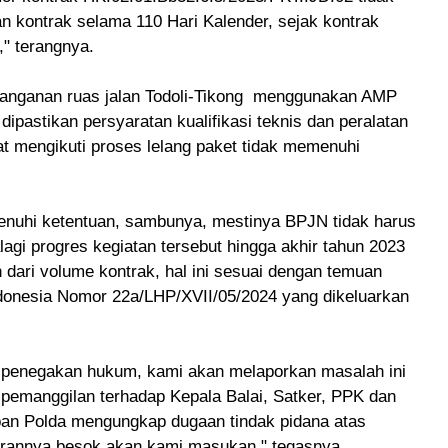
n kontrak selama 110 Hari Kalender, sejak kontrak
" terangnya.
anganan ruas jalan Todoli-Tikong menggunakan AMP
dipastikan persyaratan kualifikasi teknis dan peralatan
t mengikuti proses lelang paket tidak memenuhi
menuhi ketentuan, sambunya, mestinya BPJN tidak harus
agi progres kegiatan tersebut hingga akhir tahun 2023
 dari volume kontrak, hal ini sesuai dengan temuan
onesia Nomor 22a/LHP/XVII/05/2024 yang dikeluarkan
n penegakan hukum, kami akan melaporkan masalah ini
pemanggilan terhadap Kepala Balai, Satker, PPK dan
pan Polda
mengungkap dugaan tindak pidana atas
orannya besok akan kami masukan," tegasnya.