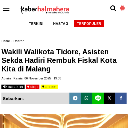
TERKINI
HASTAG
TERPOPULER
Home
»
Daerah
Wakili Walikota Tidore, Asisten
Sekda Hadiri Rembuk Fiskal Kota
Kita di Malang
Admin | Kamis, 06 November 2025 | 19.33
bacakan
stop
screen
Sebarkan: