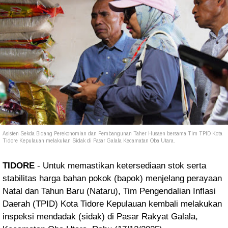
Asisten Sekda Bidang Perekonomian dan Pembangunan Taher Husaen bersama Tim TPID Kota
Tidore Kepulauan melakukan Sidak di Pasar Galala Kecamatan Oba Utara.
TIDORE
- Untuk memastikan ketersediaan stok serta
stabilitas harga bahan pokok (bapok) menjelang perayaan
Natal dan Tahun Baru (Nataru), Tim Pengendalian Inflasi
Daerah (TPID) Kota Tidore Kepulauan kembali melakukan
inspeksi mendadak (sidak) di Pasar Rakyat Galala,