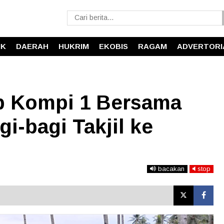
IK
DAERAH
HUKRIM
EKOBIS
RAGAM
ADVERTORI
b Kompi 1 Bersama
i-bagi Takjil ke
bacakan
stop