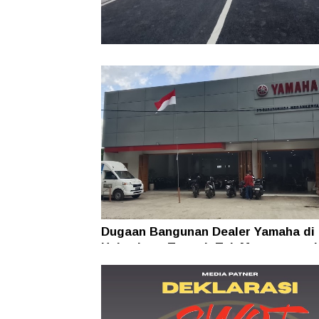
Jembatan Kasango-Beringin Capai 9
Persen, Akses Taliabu Barat Laut S
Terhubung
Dugaan Bangunan Dealer Yamaha di
Halmahera Tengah Tak Mengantong