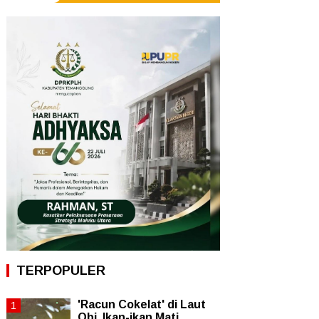
TERPOPULER
'Racun Cokelat' di Laut
Obi, Ikan-ikan Mati,