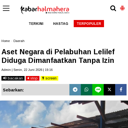
TERKINI
HASTAG
TERPOPULER
Home
»
Daerah
Aset Negara di Pelabuhan Lelilef
Diduga Dimanfaatkan Tanpa Izin
Admin | Senin, 22 Juni 2026 | 19.16
bacakan
stop
screen
Sebarkan: